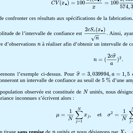
 de confronter ces résultats aux spécifications de la fabrication
2
c
S
c
(
x
∙
)
n
itude de l’intervalle de confiance est
. Ainsi, aya
n
re d’observations
à réaliser afin d’obtenir un intervalle de
n
=
(
2
c
σ
^
a
)
2
.
σ
^
=
3
,
039994
,
a
=
1
,
5
renons l’exemple ci-dessus. Pour
5
%
onneront un intervalle de confiance au seuil de
d’une amp
N
 population observée est constituée de
unités, nous désign
riance inconnues s’écrivent alors :
μ
=
1
N
∑
j
=
1
N
x
j
,
e
t
σ
2
=
1
N
∑
j
=
1
n
X
1
,
n tirage
sans remise
de
unités et nous désignons par