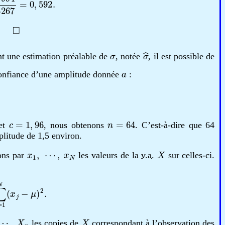
◻
.
σ
σ
^
nt une estimation préalable de
, notée
, il est possible de
a
 confiance d’une amplitude donnée
:
c
=
1
,
96
n
=
64
et
, nous obtenons
. C’est-à-dire que 64
litude de 1,5 environ.
x
1
,
⋯
,
x
N
X
ons par
les valeurs de la
v.a.
sur celles-ci.
N
(
x
j
−
μ
)
2
.
⋯
,
X
n
X
les copies de
correspondant à l’observation des