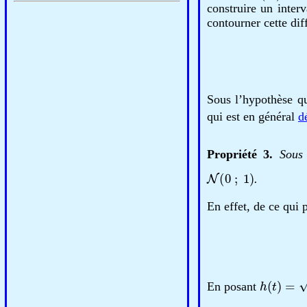
construire un inter
contourner cette dif
Sous l’hypothèse 
qui est en général
d
Propriété 3.
Sous
N
(
0
;
1
)
.
En effet, de ce qui 
h
(
t
)
=
t
En posant