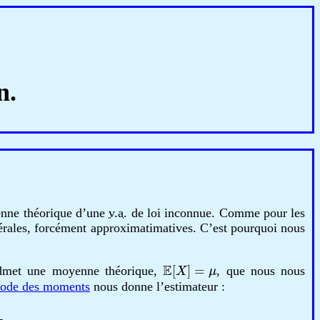
n.
enne théorique d’une
v.a.
de loi inconnue. Comme pour les
rales, forcément approximatimatives. C’est pourquoi nous
E
[
X
]
=
μ
admet une moyenne théorique,
, que nous nous
ode des moments
nous donne l’estimateur :
X
j
.