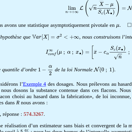
lim
n
→
+
∞
L
(
n
X
―
−
μ
S
c
(
X
∙
)
)
=
μ
.
◻
us avons une statistique asymptotiquement pivotale en
V
a
r
[
X
]
=
σ
2
<
+
∞
’hypothèse que
, nous construisons l’in
I
c
o
n
f
∞
(
μ
;
α
;
x
∙
)
=
[
x
―
−
c
α
S
c
(
x
∙
)
n
;
1
−
α
2
N
(
0
;
1
)
e quantile d’ordre
de la loi Normale
.
idérons l’
Exemple 4
des dosages. Nous prélevons au hasard
 nous dosons la substance contenue dans ces flacons. Nou
acon choisi au hasard dans la fabrication», de loi inconnu
es dans
R
nous avons :
, réponse :
574.3267
.
ne réalisation d’un estimateur sans biais et convergent de la
5
%
e seuil à
; pour les deux bornes de l’intervalle asymptoti