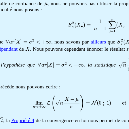
μ
valle de confiance de
, nous ne pouvons pas utiliser la prop
ficulté nous posons :
S
c
2
(
X
∙
)
=
1
n
−
1
∑
j
=
1
n
(
X
j
−
V
a
r
[
X
]
=
σ
2
<
+
∞
S
c
2
(
que
, nous savons par
ailleurs
que
X
―
épendant
de
. Nous pouvons cependant énoncer le résultat s
V
a
r
[
X
]
=
σ
2
<
+
∞
n
X
 l’hypothèse que
, la statistique
précède nous pouvons écrire :
lim
n
→
+
∞
L
(
n
X
―
−
μ
σ
)
=
N
(
0
;
1
)
e
t
S
c
2
(
, la
Propriété 4
de la convergence en loi nous permet de con