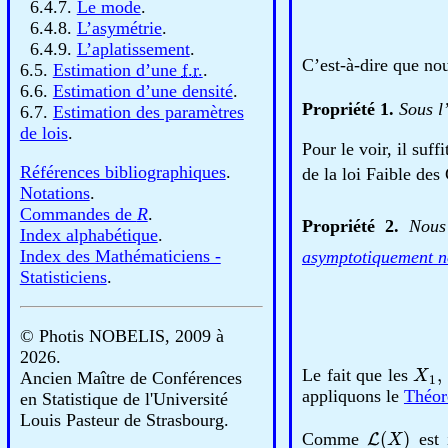
6.4.7.
Le mode
.
6.4.8.
L’asymétrie
.
6.4.9.
L’aplatissement
.
C’est-à-dire que no
6.5.
Estimation d’une
f.r.
.
6.6.
Estimation d’une densité
.
Propriété 1.
Sous l
6.7.
Estimation des paramètres
de lois
.
Pour le voir, il su
Références bibliographiques
.
de la loi Faible de
Notations
.
Commandes de
R
.
Propriété 2.
Nous
Index alphabétique
.
Index des Mathématiciens -
asymptotiquement 
Statisticiens
.
© Photis NOBELIS, 2009 à
2026.
X
1
,
Le fait que les
Ancien Maître de Conférences
appliquons le
Théor
en Statistique de l'Université
Louis Pasteur de Strasbourg.
L
(
X
)
Comme
est 