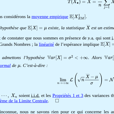
E
[
X
E
M
1
]
us considérons la
moyenne empirique
.
E
[
X
]
=
μ
X
―
’hypothèse que
existe, la statistique
est un esti
ffit de constater que nous sommes en présence de
v.a.
qui sont
i
E
[
X
―
s Grands Nombres ; la
linéarité
de l’espérance implique
V
a
r
[
X
]
=
σ
2
<
+
∞
V
a
r
[
 admettons l’hypothèse
. Alors
μ
normal
de
. C’est-à-dire :
lim
n
→
+
∞
L
(
n
X
―
−
μ
σ
)
=
N
(
⋯
,
X
n
soient
i.i.d.
et les
Propriétés 1 et 3
des variances t
◻
ème de la Limite Centrale
.
inconnue, nous ne savons rien pour ce qui concerne les a