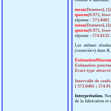
mean
(Donnees[,1])
qnorm
(0.975, low
réponse :
573.8402
mean
(Donnees[,1])
qnorm
(0.975, low
réponse :
574.8132
.
Les mêmes résulta
(«sourcée») dans
R
,
EstimationMoyen
Estimation ponctue
Ecart type observé
Intervalle de conf
[ 573.8402 ; 574.81
Interprétation.
Nous
de la fabrication et