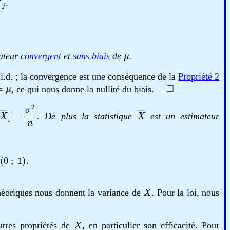
μ
mateur
convergent
et
sans biais
de
.
.i.d.
; la convergence est une conséquence de la
Propriété 2
]
=
μ
◻
, ce qui nous donne la nullité du biais.
X
―
]
=
σ
2
n
X
―
. De plus la statistique
est un estimateur
0
;
1
)
.
X
―
héoriques nous donnent la variance de
. Pour la loi, nous
X
―
utres propriétés de
, en particulier son efficacité. Pour