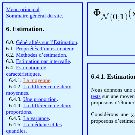
Menu principal
.
Sommaire général du site
.
6. Estimation.
6.0.
Généralités sur l’Estimation
.
6.1.
Propriétés d’un estimateur
.
6.2.
Méthodes d’estimation
.
6.3.
Estimation par intervalle
.
6.4.
Estimation de
caractéristiques
.
6.4.1. Estimati
6.4.1.
La moyenne
.
6.4.2.
La différence de deux
Nous donnons une es
moyennes
.
tests
sur une moyenn
6.4.3.
Une proportion
.
proposons d’étudier
6.4.4.
La différence de deux
proportions
.
Considérons une
v.
6.4.5.
La variance
.
proposons d’estimer
6.4.6.
La médiane et les
quantiles
.