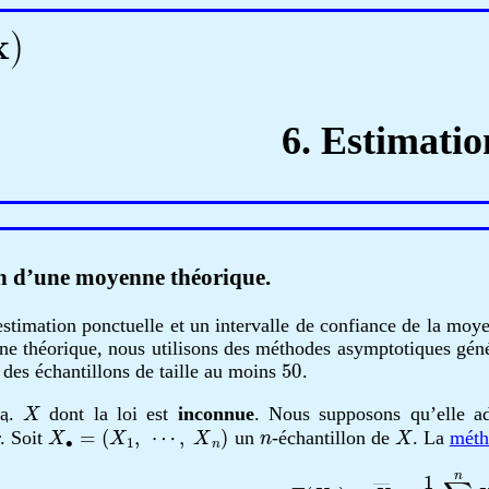
6. Estimatio
on d’une moyenne théorique.
timation ponctuelle et un intervalle de confiance de la moy
e théorique, nous utilisons des méthodes asymptotiques géné
50
 des échantillons de taille au moins
.
X
a.
dont la loi est
inconnue
. Nous supposons qu’elle 
X
∙
=
(
X
1
,
⋯
,
X
n
)
n
X
. Soit
un
-échantillon de
. La
méth
T
(
X
∙
)
=
X
―
=
1
n
∑
j
=
1
n