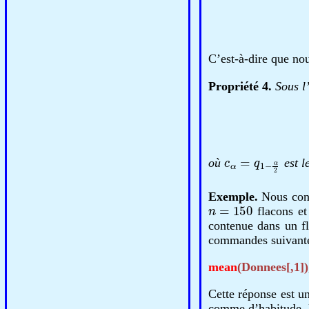
C’est-à-dire que no
Propriété 4.
Sous l
c
α
=
q
1
−
α
2
où
est l
Exemple.
Nous cons
n
=
150
flacons et
contenue dans un fl
commandes suivant
mean
(Donnees[,1])
Cette réponse est u
comme d’habitude, l