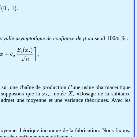
N
(
0
;
1
)
.
μ
100
α
%
tervalle asymptotique de confiance de
au seuil
:
x
―
+
c
α
S
c
(
x
∙
)
n
]
,
 sur une chaîne de production d’une usine pharmaceutique
X
s supposons que la
v.a.
, notée
, «Dosage de la subtance
e, admet une moyenne et une variance théoriques. Avec les
 moyenne théorique inconnue de la fabrication. Nous fixons,
que de confiance nous utilisons :