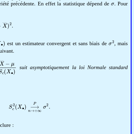
σ
riété précédente. En effet la statistique dépend de
. Pour
X
―
)
2
.
X
∙
)
σ
2
est un estimateur convergent et sans biais de
, mais
uivant.
―
−
μ
S
c
(
X
∙
)
suit asymptotiquement la loi Normale standard
X
∙
)
⟶
n
→
+
∞
P
σ
2
.
clure :