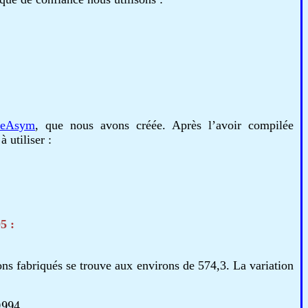
neAsym
, que nous avons créée. Après l’avoir compilée
à utiliser :
5 :
s fabriqués se trouve aux environs de 574,3. La variation
574
,
3267
=
0
,
592.