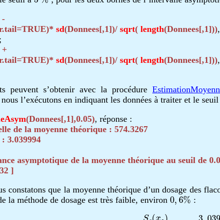
 -
er.tail=TRUE)*
sd
(Donnees[,1])/
sqrt
(
length
(Donnees[,1]))
,
;
 +
er.tail=TRUE)*
sd
(Donnees[,1])/
sqrt
(
length
(Donnees[,1]))
,
ts peuvent s’obtenir avec la procédure
EstimationMoyen
 nous l’exécutons en indiquant les données à traiter et le seuil 
neAsym
(Donnees[,1],0.05)
, réponse :
lle de la moyenne théorique : 574.3267
 : 3.039994
iance asymptotique de la moyenne théorique au seuil de 0.0
32 ]
 constatons que la moyenne théorique d’un dosage des flacon
0
,
6
%
 de la méthode de dosage est très faible, environ
:
C
V
(
x
∙
)
=
100
S
c
(
x
∙
)
x
―
=
100
3
,
039994