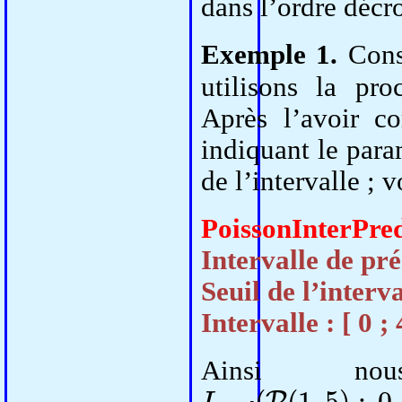
dans l’ordre décro
Exemple 1.
Cons
utilisons la pr
Après l’avoir co
indiquant le param
de l’intervalle ; v
PoissonInterPre
Intervalle de préd
Seuil de l’interv
Intervalle : [ 0 ; 
Ainsi no
I
p
r
e
d
(
P
(
1
,
5
)
;
0
,
0