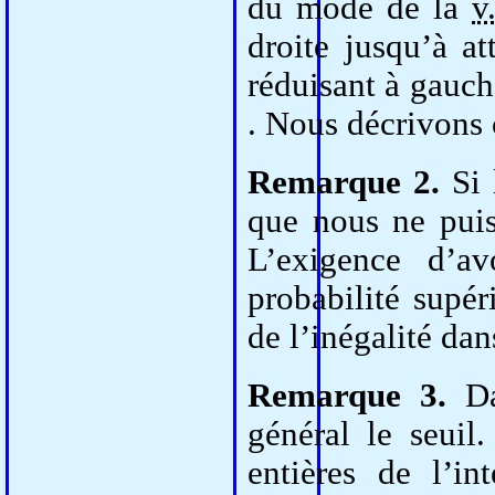
du mode de la
v
droite jusqu’à at
réduisant à gauch
. Nous décrivons 
Remarque 2.
Si 
que nous ne puis
L’exigence d’av
probabilité supér
de l’inégalité dan
Remarque 3.
Da
général le seuil.
entières de l’in