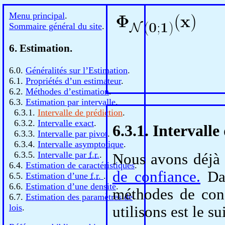
Menu principal
.
Sommaire général du site
.
6. Estimation.
6.0.
Généralités sur l’Estimation
.
6.1.
Propriétés d’un estimateur
.
6.2.
Méthodes d’estimation
.
6.3.
Estimation par intervalle
.
6.3.1.
Intervalle de prédiction
.
6.3.2.
Intervalle exact
.
6.3.1. Intervalle
6.3.3.
Intervalle par pivot
.
6.3.4.
Intervalle asymptotique
.
6.3.5.
Intervalle par
f.r.
.
Nous avons déjà 
6.4.
Estimation de caractéristiques
.
de confiance.
Dan
6.5.
Estimation d’une
f.r.
.
6.6.
Estimation d’une densité
.
méthodes de cons
6.7.
Estimation des paramètres de
lois
.
utilisons est le su