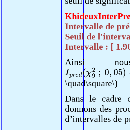
seuil de significat
KhideuxInterPr
Intervalle de pré
Seuil de l'interva
Intervalle : [ 1.
Ainsi no
I
p
r
e
d
(
χ
9
2
;
0
,
05
)
\quad\square\)
Dans le cadre d
donnons des pro
d’intervalles de p