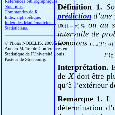
Références bibliographiques
.
Définition 1.
S
Notations
.
Commandes de
R
.
prédiction
d’une
Index alphabétique
.
Index des Mathématiciens -
100
(
1
−
α
)
%
ou au se
Statisticiens
.
intervalle de pro
le notons
I
[
p
c
―
r
e
d
;
(
P
c
―
]
© Photis NOBELIS, 2009 à
2026.
Ancien Maître de Conférences en
Statistique de l'Université Louis
Pasteur de Strasbourg.
Interprétation.
E
X
de
doit être pl
qu’à l’extérieur d
Remarque 1.
Il 
détermination d’u