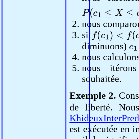
P
(
c
1
≤
X
≤
c
2
)
=
nous comparo
f
(
c
1
)
<
f
(
c
2
)
si
c
1
diminuons)
nous calculon
nous itéron
souhaitée.
Exemple 2.
Consi
de liberté. Nou
KhideuxInterPre
est exécutée en in